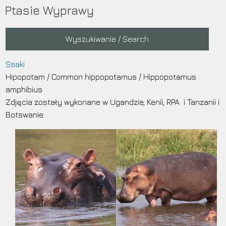
Przejdź
Ptasie Wyprawy
do
treści
Main
Wyszukiwanie / Search
navigation
Ssaki
Hipopotam
/
Common hippopotamus
/
Hippopotamus
amphibius
Zdjęcia zostały wykonane w Ugandzie, Kenii, RPA i Tanzanii i
Botswanie.