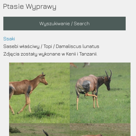
Przejdź
Ptasie Wyprawy
do
treści
Main
Wyszukiwanie / Search
navigation
Ssaki
Sasebi właściwy
/
Topi
/
Damaliscus lunatus
Zdjęcia zostały wykonane w Kenii i Tanzanii.