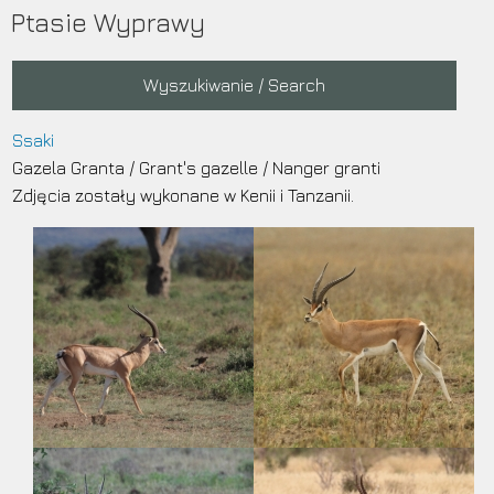
Przejdź
Ptasie Wyprawy
do
treści
Main
Wyszukiwanie / Search
navigation
Ssaki
Gazela Granta
/
Grant's gazelle
/
Nanger granti
Zdjęcia zostały wykonane w Kenii i Tanzanii.