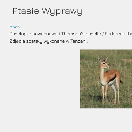
Przejdź
Ptasie Wyprawy
do
treści
Ssaki
Gazelopka sawannowa
/
Thomson's gazelle
/
Eudorcas th
Zdjęcia zostały wykonane w Tanzanii.