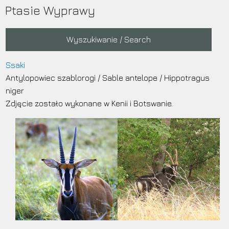
Przejdź
Ptasie Wyprawy
do
treści
Main
Wyszukiwanie / Search
navigation
Ssaki
Antylopowiec szablorogi
/
Sable antelope
/
Hippotragus
niger
Zdjęcie zostało wykonane w Kenii i Botswanie.