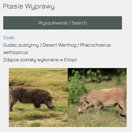
Przejdź
Ptasie Wyprawy
do
treści
Main
Wyszukiwanie / Search
navigation
Ssaki
Guziec pustynny
/
Desert Warthog
/
Phacochoerus
aethiopicus
Zdjęcia zostały wykonane w Etiopii.