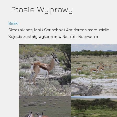
Przejdź
Ptasie Wyprawy
do
treści
Ssaki
Skocznik antylopi
/
Springbok
/
Antidorcas marsupialis
Zdjęcia zostały wykonane w Namibii i Botswanie.