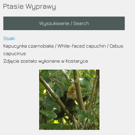
Przejdź
Ptasie Wyprawy
do
treści
Main
Wyszukiwanie / Search
navigation
Ssaki
Kapucynka czarnobiała
/
White-faced capuchin
/
Cebus
capucinus
Zdjęcie zostało wykonane w Kostaryce.