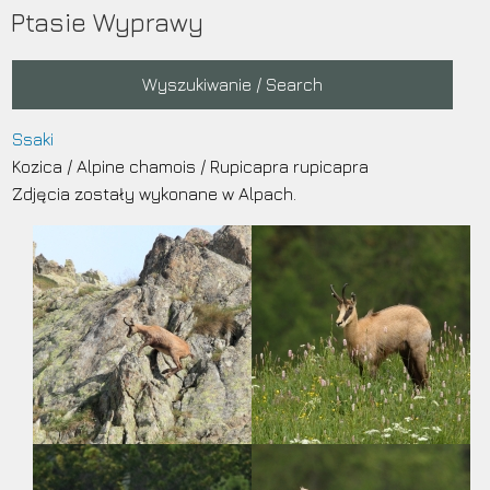
Przejdź
Ptasie Wyprawy
do
treści
Main
Wyszukiwanie / Search
navigation
Ssaki
Kozica
/
Alpine chamois
/
Rupicapra rupicapra
Zdjęcia zostały wykonane w Alpach.