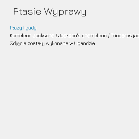
Przejdź
Ptasie Wyprawy
do
treści
Płazy i gady
Kameleon Jacksona
/
Jackson's chameleon
/
Trioceros jac
Zdjęcia zostały wykonane w Ugandzie.