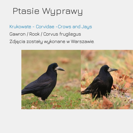
Przejdź
Ptasie Wyprawy
do
treści
Krukowate - Corvidae -Crows and Jays
Gawron
/
Rook
/
Corvus frugilegus
Zdjęcia zostały wykonane w Warszawie.