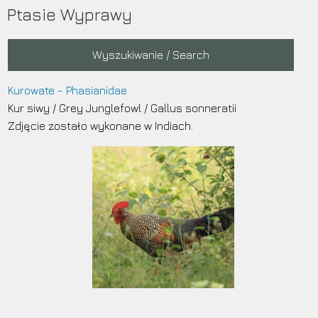
Przejdź
Ptasie Wyprawy
do
treści
Main
Wyszukiwanie / Search
navigation
Kurowate - Phasianidae
Kur siwy
/
Grey Junglefowl
/
Gallus sonneratii
Zdjęcie zostało wykonane w Indiach.