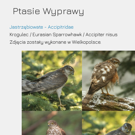
Przejdź
Ptasie Wyprawy
do
treści
Jastrzębiowate - Accipitridae
Krogulec
/
Eurasian Sparrowhawk
/
Accipiter nisus
Zdjęcia zostały wykonane w Wielkopolsce.