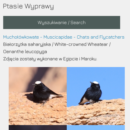
Przejdź
Ptasie Wyprawy
do
treści
Main
Wyszukiwanie / Search
navigation
Muchołówkowate - Muscicapidae - Chats and Flycatchers
Białorzytka saharyjska
/
White-crowned Wheatear
/
Oenanthe leucopyga
Zdjęcia zostały wykonane w Egipcie i Maroku.