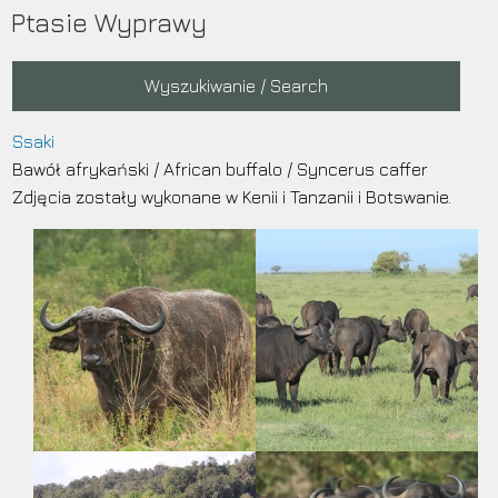
Przejdź
Ptasie Wyprawy
do
treści
Main
Wyszukiwanie / Search
navigation
Ssaki
Bawół afrykański
/
African buffalo
/
Syncerus caffer
Zdjęcia zostały wykonane w Kenii i Tanzanii i Botswanie.