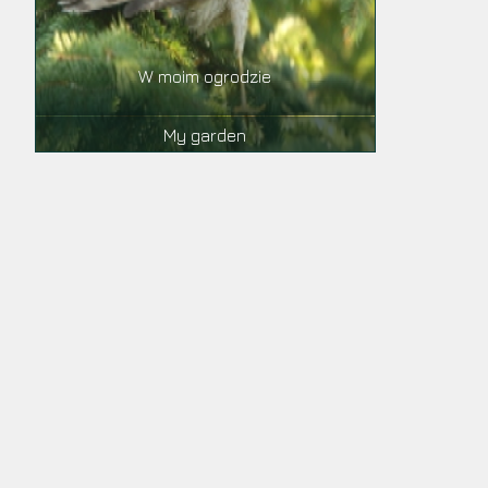
W moim ogrodzie
My garden