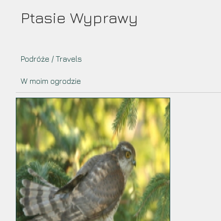
Przejdź
Ptasie Wyprawy
do
treści
Podróże / Travels
W moim ogrodzie