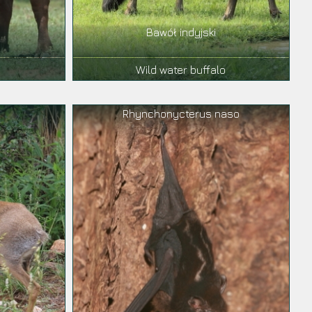
Bawół indyjski
Wild water buffalo
Rhynchonycterus naso