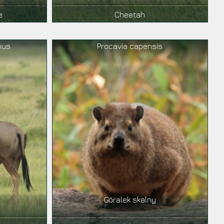
e
Cheetah
nus
Procavia capensis
Góralek skalny