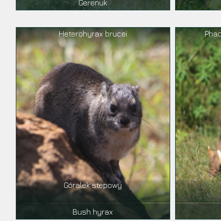
Gerenuk
Heterohyrax brucei
Phac
Góralek stepowy
Bush hyrax