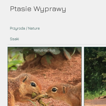
Przejdź
Ptasie Wyprawy
do
treści
Przyroda / Nature
Ssaki
Xerus rutilus