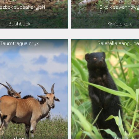
szbok subsaharyjski
Dikdik sawannow
Bushbuck
Kirk's dikdik
Taurotragus oryx
Galerella sanguin
Eland
Galerelka smukła