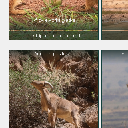
Afrowiewiorka gładka
Unstriped ground squirrel
Ammotragus lervia
Al