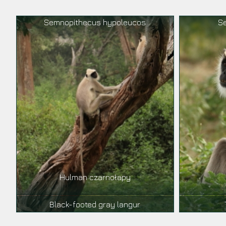
Semnopithecus hypoleucos
S
Hulman czarnołapy
Black-footed gray langur