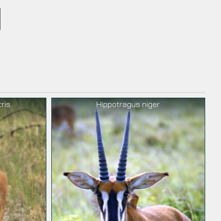
ris
Hippotragus niger