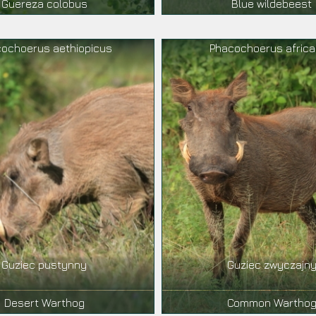
Guereza colobus
Blue wildebeest
ochoerus aethiopicus
Phacochoerus afric
Guziec pustynny
Guziec zwyczajn
Desert Warthog
Common Wartho