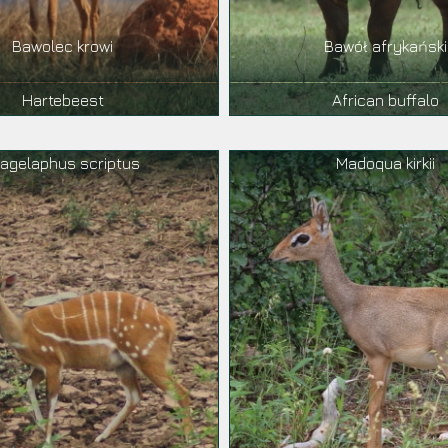
Bawolec krowi
Bawół afrykański
Hartebeest
African buffalo
ragelaphus scriptus
Madoqua kirkii