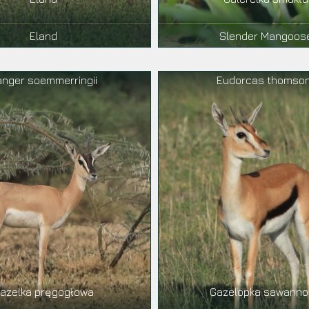
Eland
Slender Mangoos
nger soemmerringii
Eudorcas thomson
azelka pręgogłowa
Gazelopka sawann