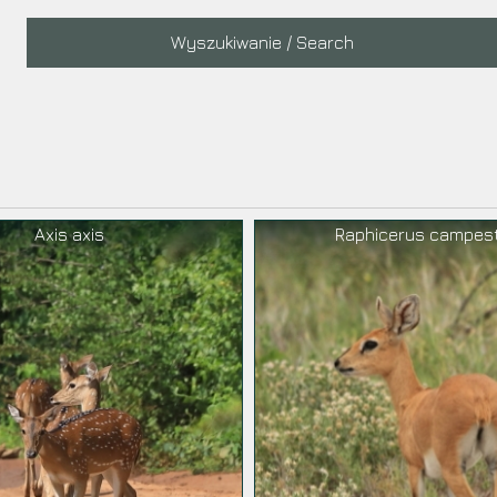
Main
Wyszukiwanie / Search
navigation
Axis axis
Raphicerus campest