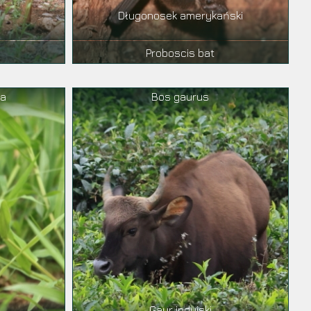
y
Długonosek amerykański
Proboscis bat
ea
Bos gaurus
Gaur indyjski