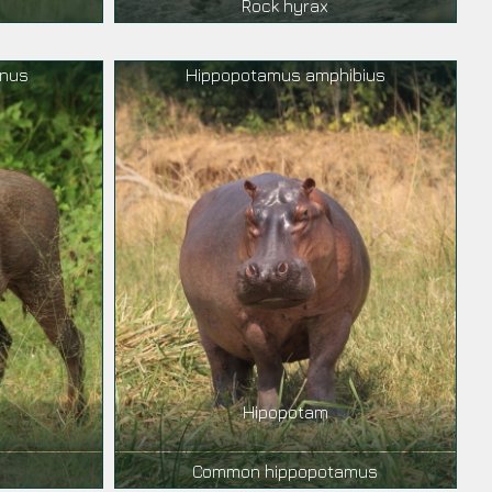
Rock hyrax
anus
Hippopotamus amphibius
y
Hipopotam
g
Common hippopotamus