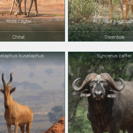
Aksis czytal
Antylopik zwyczaj
Chital
Steenbok
celaphus buselaphus
Syncerus caffer