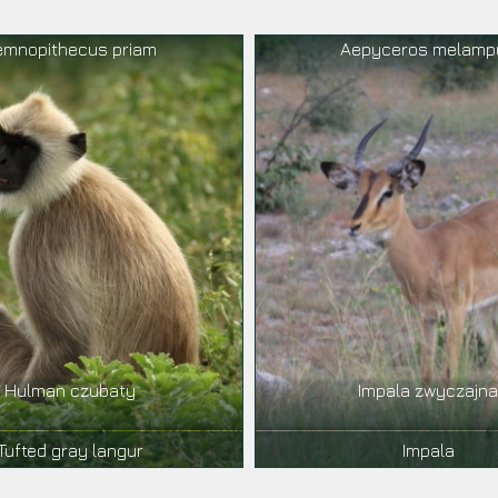
emnopithecus priam
Aepyceros melamp
Hulman czubaty
Impala zwyczajn
Tufted gray langur
Impala