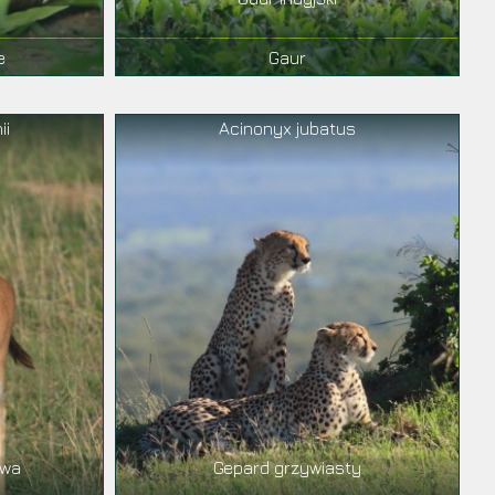
e
Gaur
ii
Acinonyx jubatus
owa
Gepard grzywiasty