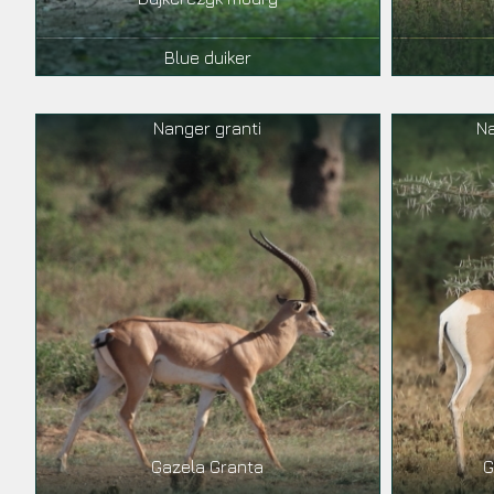
Blue duiker
Nanger granti
Na
Gazela Granta
G