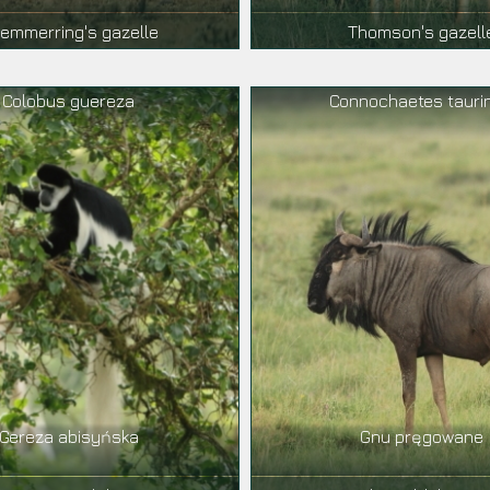
emmerring's gazelle
Thomson's gazell
Colobus guereza
Connochaetes tauri
Gereza abisyńska
Gnu pręgowane