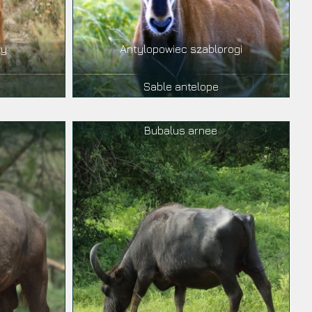
ny
Antylopowiec szablorogi
Sable antelope
Bubalus arnee