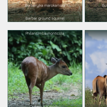
Berberyjka marokańska
Bu
Barbar ground squirrel
Philantomba monticola
Dujkerczyk modry