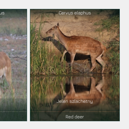
us
Cervus elaphus
a
Jeleń szlachetny
Red deer