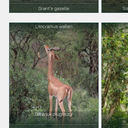
Grant's gazelle
So
Litocranius walleri
Gerenuk długoszyi